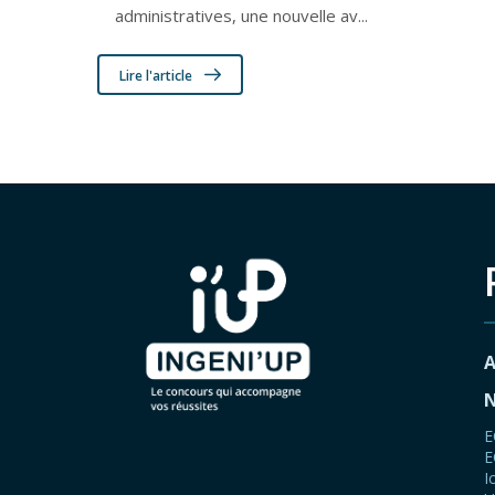
administratives, une nouvelle av...
Lire l'article
A
N
E
E
I