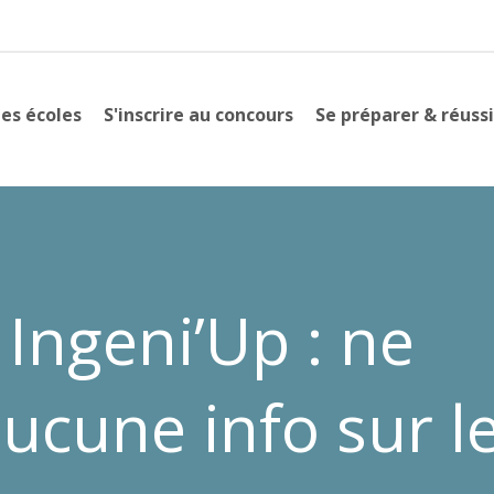
es écoles
S'inscrire au concours
Se préparer & réussi
Ingeni’Up : ne
cune info sur l